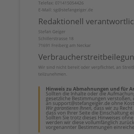
Telefax: 071415054426
E-Mail: sg@stefangeiger.de
Redaktionell verantwortli
Stefan Geiger
Schillerstrasse 18
71691 Freiberg am Neckar
Verbraucher­streit­beilegun
Wir sind nicht bereit oder verpflichtet, an Str
teilzunehmen.
Hinweis zu Abmahnungen und für A
Sollten die Inhalte oder die Aufmachu
gesetzliche Bestimmungen verstoßen, d
an
support@stefangeiger.de
ohne Kost
Wir garantieren Ihnen
, dass wir zu Rec
dass von Ihrer Seite die Einschaltung e
Sollten Sie trotz dieses Hinweises oh
werden wir diese vollumfänglich zurü
vorgenannter Bestimmungen einreiche