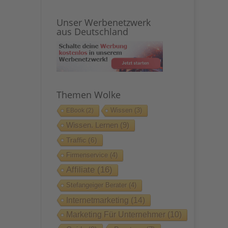
Unser Werbenetzwerk
aus Deutschland
Themen Wolke
Wissen
(3)
EBook
(2)
Wissen. Lernen
(9)
Traffic
(6)
Firmenservice
(4)
Affiliate
(16)
Stefangeiger Berater
(4)
Internetmarketing
(14)
Marketing Für Unternehmer
(10)