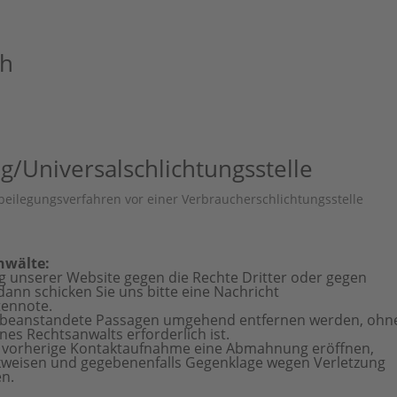
ch
g/Universal­schlichtungs­stelle
eitbeilegungsverfahren vor einer Verbraucherschlichtungsstelle
nwälte:
ng unserer Website gegen die Rechte Dritter oder gegen
ann schicken Sie uns bitte eine Nachricht
ennote.
ht beanstandete Passagen umgehend entfernen werden, ohn
ines Rechtsanwalts erforderlich ist.
ne vorherige Kontaktaufnahme eine Abmahnung eröffnen,
ckweisen und gegebenenfalls Gegenklage wegen Verletzung
n.