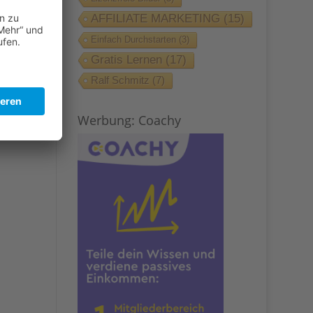
AFFILIATE MARKETING
(15)
Einfach Durchstarten
(3)
Gratis Lernen
(17)
Ralf Schmitz
(7)
Werbung: Coachy