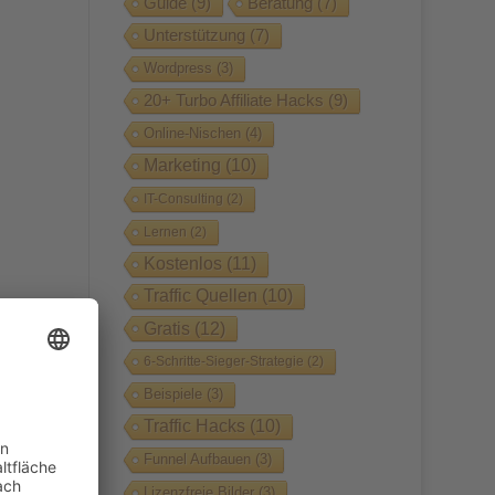
Guide
(9)
Beratung
(7)
Unterstützung
(7)
Wordpress
(3)
20+ Turbo Affiliate Hacks
(9)
Online-Nischen
(4)
Marketing
(10)
IT-Consulting
(2)
Lernen
(2)
Kostenlos
(11)
Traffic Quellen
(10)
Gratis
(12)
6-Schritte-Sieger-Strategie
(2)
Beispiele
(3)
Traffic Hacks
(10)
Funnel Aufbauen
(3)
Lizenzfreie Bilder
(3)