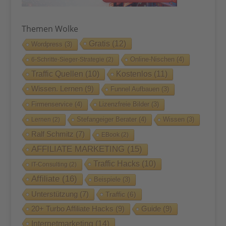
Themen Wolke
Gratis
(12)
Wordpress
(3)
Online-Nischen
(4)
6-Schritte-Sieger-Strategie
(2)
Traffic Quellen
(10)
Kostenlos
(11)
Wissen. Lernen
(9)
Funnel Aufbauen
(3)
Firmenservice
(4)
Lizenzfreie Bilder
(3)
Stefangeiger Berater
(4)
Wissen
(3)
Lernen
(2)
Ralf Schmitz
(7)
EBook
(2)
AFFILIATE MARKETING
(15)
Traffic Hacks
(10)
IT-Consulting
(2)
Affiliate
(16)
Beispiele
(3)
Unterstützung
(7)
Traffic
(6)
20+ Turbo Affiliate Hacks
(9)
Guide
(9)
Internetmarketing
(14)