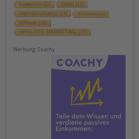
Gratis
(12)
Kostenlos
(11)
Internetmarketing
(14)
IT-Consulting
(2)
Affiliate
(16)
AFFILIATE MARKETING
(15)
Werbung: Coachy