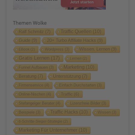
Themen Wolke
Traffic Quellen
(10)
Ralf Schmitz
(7)
Guide
(9)
20+ Turbo Affiliate Hacks
(9)
Wissen. Lernen
(9)
Wordpress
(3)
EBook
(2)
Gratis Lernen
(17)
Lernen
(2)
Marketing
(10)
Funnel Aufbauen
(3)
Beratung
(7)
Unterstützung
(7)
Firmenservice
(4)
Einfach Durchstarten
(3)
Traffic
(6)
Online-Nischen
(4)
Stefangeiger Berater
(4)
Lizenzfreie Bilder
(3)
Traffic Hacks
(10)
Beispiele
(3)
Wissen
(3)
6-Schritte-Sieger-Strategie
(2)
Marketing Für Unternehmer
(10)